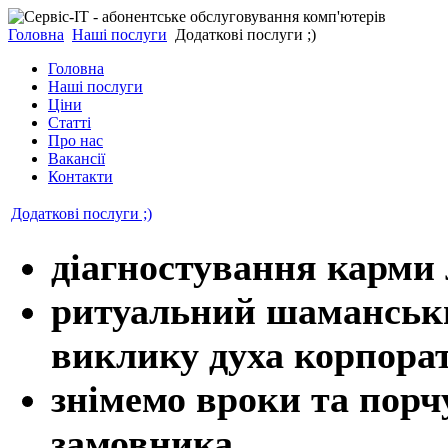
Головна
Наші послуги
Додаткові послуги ;)
Головна
Наші послуги
Ціни
Статті
Про нас
Вакансії
Контакти
Додаткові послуги ;)
діагностування карми 
ритуальний шаманськи
виклику духа корпора
знімемо вроки та порчу
замовника