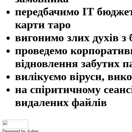
передбачимо ІТ бюдже
карти таро
вигонимо злих духів з 
проведемо корпоративн
відновлення забутих п
вилікуємо віруси, вик
на спіритичному сеанс
видалених файлів
Designed by Ashev